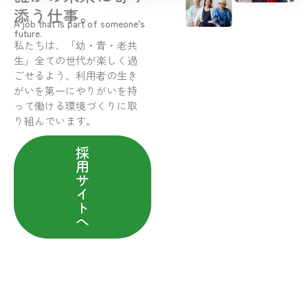
添う仕事。
A job that is part of someone’s
future.
私たちは、「幼・青・老共
生」全ての世代が楽しく過
ごせるよう、利用者の生き
がいを第一にやりがいを持
って働ける環境づくりに取
り組んでいます。
採
用
サ
イ
ト
へ