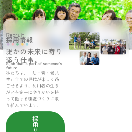
Recruit
採用情報
誰かの未来に寄り
添う仕事。
A job that is part of someone’s
future.
私たちは、「幼・青・老共
生」全ての世代が楽しく過
ごせるよう、利用者の生き
がいを第一にやりがいを持
って働ける環境づくりに取
り組んでいます。
採
用
サ