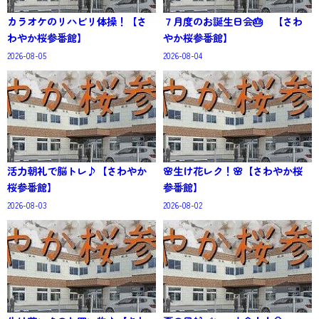
カラオケのリハビリ体操！【さ
７月度のお誕生日会🎂 【さわ
わやか桜参番館】
やか桜参番館】
2026-08-05
2026-08-04
活力朝礼で脳トレ♪【さわやか
🌸生け花レク！🌸【さわやか桜
桜参番館】
参番館】
2026-08-03
2026-08-02