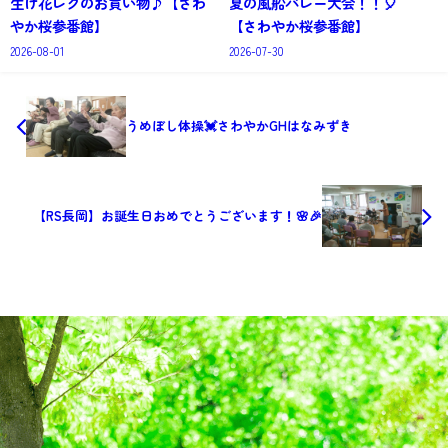
生け花レクのお買い物♪【さわ
夏の風船バレー大会！！🎈
やか桜参番館】
【さわやか桜参番館】
2026-08-01
2026-07-30
うめぼし体操💓さわやかGHはなみずき
【RS長岡】お誕生日おめでとうございます！🌸🎉