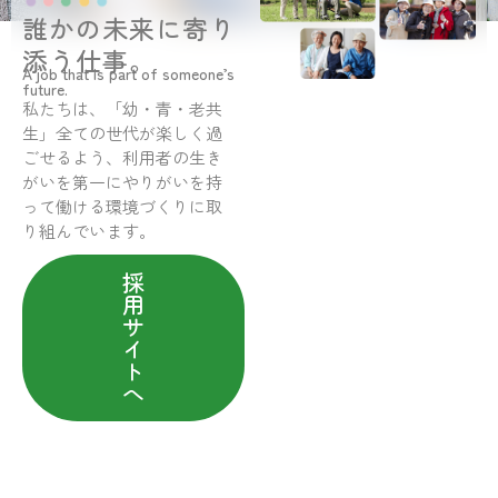
誰かの未来に寄り
添う仕事。
A job that is part of someone’s
future.
私たちは、「幼・青・老共
生」全ての世代が楽しく過
ごせるよう、利用者の生き
がいを第一にやりがいを持
って働ける環境づくりに取
り組んでいます。
採
用
サ
イ
ト
へ