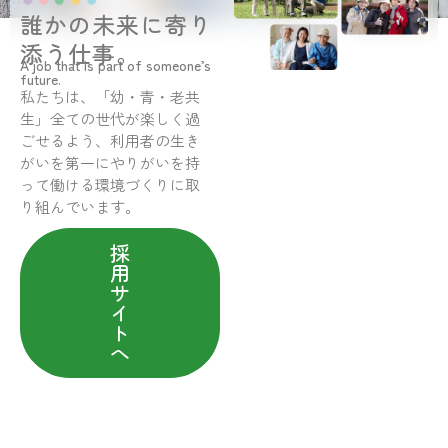
誰かの未来に寄り
添う仕事。
A job that is part of someone’s
future.
私たちは、「幼・青・老共
生」全ての世代が楽しく過
ごせるよう、利用者の生き
がいを第一にやりがいを持
って働ける環境づくりに取
り組んでいます。
採
用
サ
イ
ト
へ