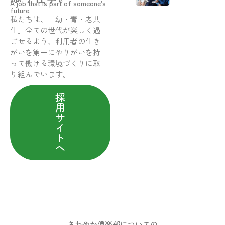
A job that is part of someone’s
future.
私たちは、「幼・青・老共
生」全ての世代が楽しく過
ごせるよう、利用者の生き
がいを第一にやりがいを持
って働ける環境づくりに取
り組んでいます。
採
用
サ
イ
ト
へ
さわやか倶楽部についての