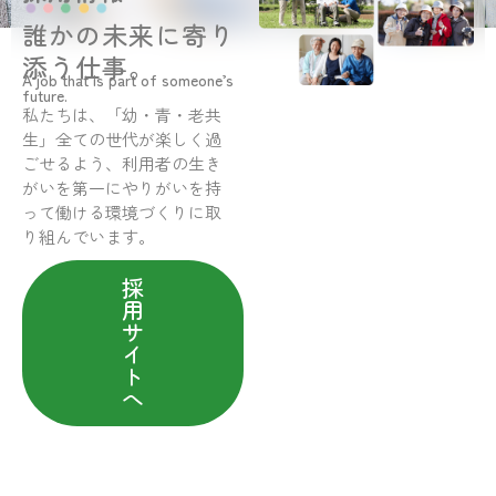
誰かの未来に寄り
添う仕事。
A job that is part of someone’s
future.
私たちは、「幼・青・老共
生」全ての世代が楽しく過
ごせるよう、利用者の生き
がいを第一にやりがいを持
って働ける環境づくりに取
り組んでいます。
採
用
サ
イ
ト
へ