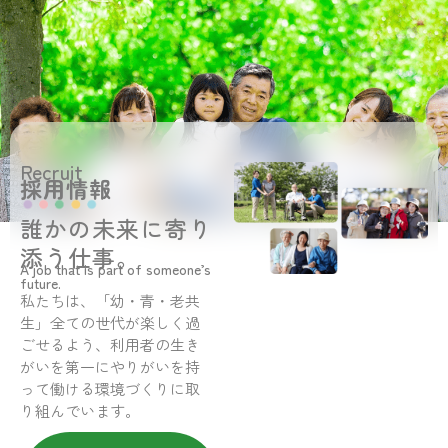
Recruit
採用情報
誰かの未来に寄り
添う仕事。
A job that is part of someone’s
future.
私たちは、「幼・青・老共
生」全ての世代が楽しく過
ごせるよう、利用者の生き
がいを第一にやりがいを持
って働ける環境づくりに取
り組んでいます。