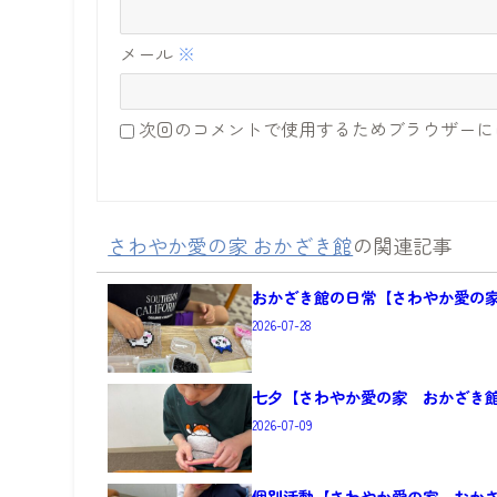
メール
※
次回のコメントで使用するためブラウザーに
さわやか愛の家 おかざき館
の関連記事
おかざき館の日常【さわやか愛の
2026-07-28
七夕【さわやか愛の家 おかざき
2026-07-09
個別活動【さわやか愛の家 おか