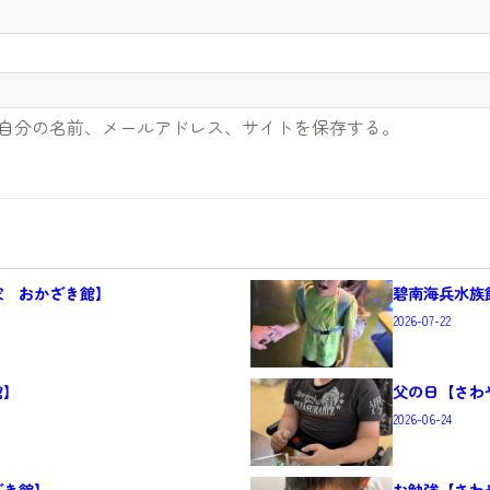
自分の名前、メールアドレス、サイトを保存する。
家 おかざき館】
碧南海兵水族
2026-07-22
館】
父の日【さわ
2026-06-24
ざき館】
お勉強【さわ