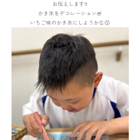
お伝えします‼️
かき氷をデコレーション🍧
いちご味のかき氷にしようかな😗