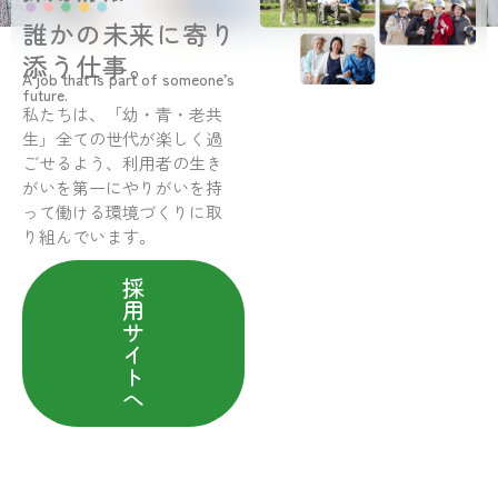
誰かの未来に寄り
添う仕事。
A job that is part of someone’s
future.
私たちは、「幼・青・老共
生」全ての世代が楽しく過
ごせるよう、利用者の生き
がいを第一にやりがいを持
って働ける環境づくりに取
り組んでいます。
採
用
サ
イ
ト
へ