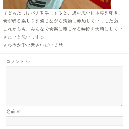
子
どもたちはバチを手にすると、思い思いに木琴を叩き、
音が鳴る
楽
しさを感じながら活動に
参加
していました👍
これからも、みんなで音
楽
に親しめる時間を大切にしてい
きたいと思います☺️
さわやか愛の家さいだいじ館
コメント
※
名前
※