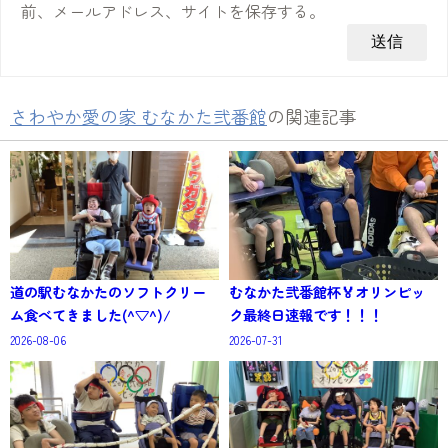
前、メールアドレス、サイトを保存する。
さわやか愛の家 むなかた弐番館
の関連記事
道の駅むなかたのソフトクリー
むなかた弐番館杯🏅オリンピッ
ム食べてきました(^▽^)/
ク最終日速報です！！！
2026-08-06
2026-07-31