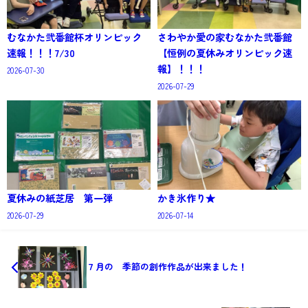
むなかた弐番館杯オリンピック
さわやか愛の家むなかた弐番館
速報！！！7/30
【恒例の夏休みオリンピック速
報】！！！
2026-07-30
2026-07-29
夏休みの紙芝居 第一弾
かき氷作り★
2026-07-29
2026-07-14
７月の 季節の創作作品が出来ました！