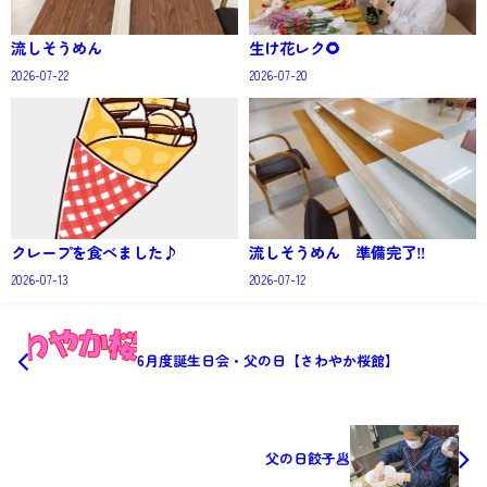
流しそうめん
生け花レク🌻
2026-07-22
2026-07-20
クレープを食べました♪
流しそうめん 準備完了‼️
2026-07-13
2026-07-12
6月度誕生日会・父の日【さわやか桜館】
父の日餃子🥟