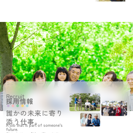
Recruit
採用情報
誰かの未来に寄り
添う仕事。
A job that is part of someone’s
future.