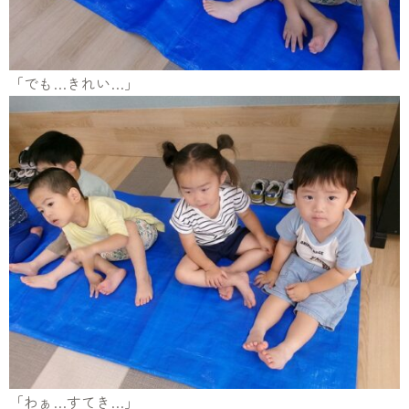
「でも…きれい…」
「わぁ…すてき…」