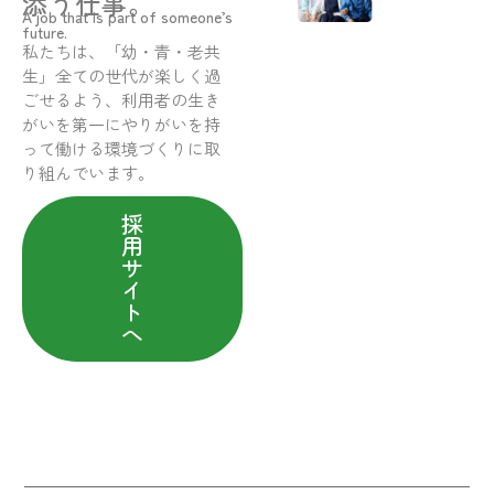
添う仕事。
A job that is part of someone’s
future.
私たちは、「幼・青・老共
生」全ての世代が楽しく過
ごせるよう、利用者の生き
がいを第一にやりがいを持
って働ける環境づくりに取
り組んでいます。
採
用
サ
イ
ト
へ