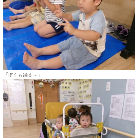
「ぼくも踊る～」