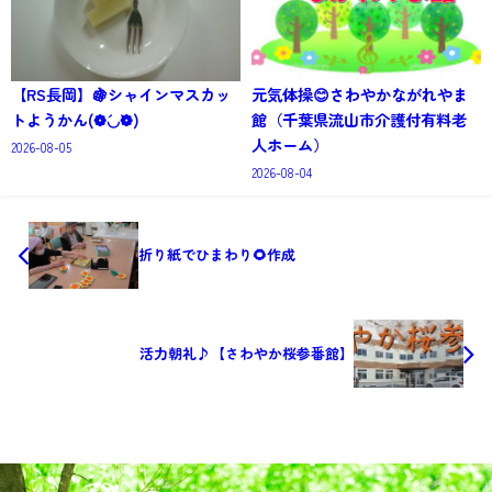
【RS長岡】🍇シャインマスカッ
元気体操😊さわやかながれやま
トようかん(❁´◡`❁)
館（千葉県流山市介護付有料老
人ホーム）
2026-08-05
2026-08-04
折り紙でひまわり🌻作成
活力朝礼♪【さわやか桜参番館】