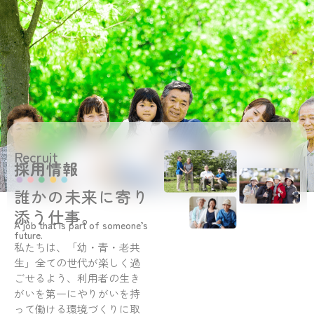
Recruit
採用情報
誰かの未来に寄り
添う仕事。
A job that is part of someone’s
future.
私たちは、「幼・青・老共
生」全ての世代が楽しく過
ごせるよう、利用者の生き
がいを第一にやりがいを持
って働ける環境づくりに取