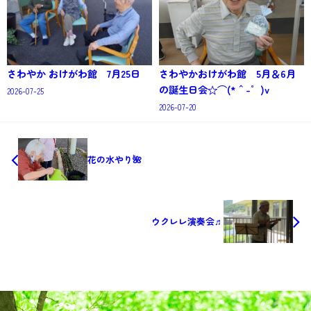
さわやか おけがわ館 7月25日
さわやかおけがわ館 5月＆6月
の誕生日会☆⌒(*＾-゜)v
2026-07-25
2026-07-20
花の水やり🌺
ウクレレ演奏会♬