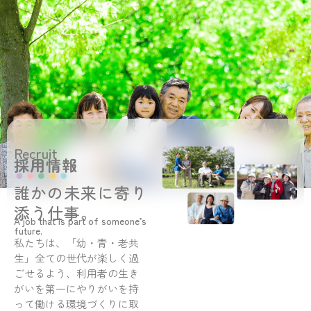
Recruit
採用情報
誰かの未来に寄り
添う仕事。
A job that is part of someone’s
future.
私たちは、「幼・青・老共
生」全ての世代が楽しく過
ごせるよう、利用者の生き
がいを第一にやりがいを持
って働ける環境づくりに取