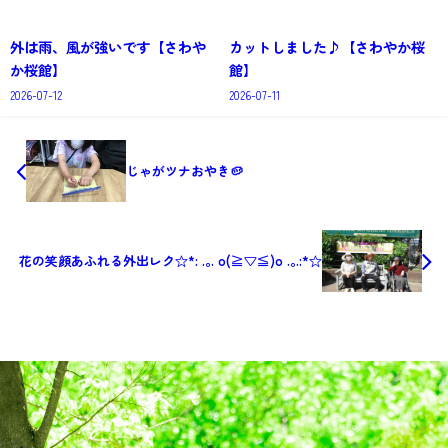
外は雨、風が強いです【さわや
カットしました♪【さわやか桜
か桜館】
館】
2026-07-12
2026-07-11
じゃがツナおやき🥔
花の笑顔あふれる外出レク☆*: .｡. o(≧▽≦)o .｡.:*☆