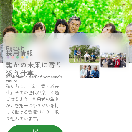
Recruit
採用情報
誰かの未来に寄り
添う仕事。
A job that is part of someone’s
future.
私たちは、「幼・青・老共
生」全ての世代が楽しく過
ごせるよう、利用者の生き
がいを第一にやりがいを持
って働ける環境づくりに取
り組んでいます。
採