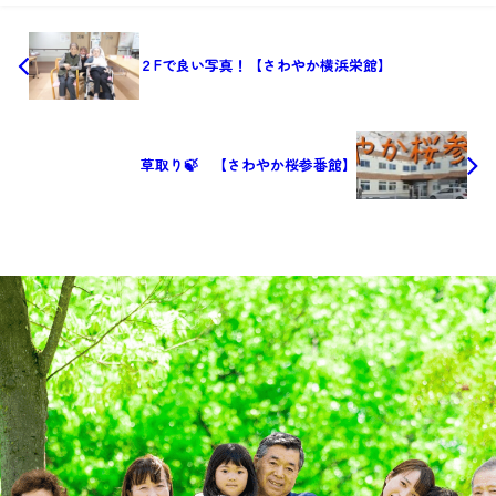
２Fで良い写真！【さわやか横浜栄館】
草取り🍃 【さわやか桜参番館】