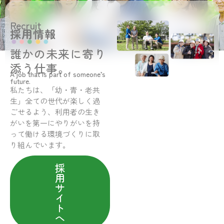
Recruit
採用情報
誰かの未来に寄り
添う仕事。
A job that is part of someone’s
future.
私たちは、「幼・青・老共
生」全ての世代が楽しく過
ごせるよう、利用者の生き
がいを第一にやりがいを持
って働ける環境づくりに取
り組んでいます。
採
用
サ
イ
ト
へ