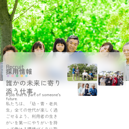
Recruit
採用情報
誰かの未来に寄り
添う仕事。
A job that is part of someone’s
future.
私たちは、「幼・青・老共
生」全ての世代が楽しく過
ごせるよう、利用者の生き
がいを第一にやりがいを持
って働ける環境づくりに取