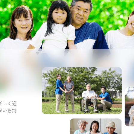
。
楽しく過
がいを持