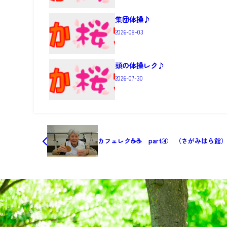
集団体操♪
2026-08-03
頭の体操レク♪
2026-07-30
カフェレク☕☕ part④ （さがみはら館