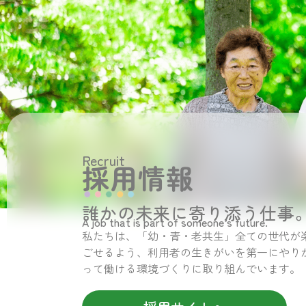
Recruit
採用情報
誰かの未来に寄り添う仕事
A job that is part of someone’s future.
私たちは、「幼・青・老共生」全ての世代が
ごせるよう、利用者の生きがいを第一にやり
って働ける環境づくりに取り組んでいます。