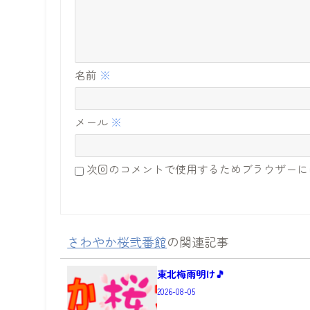
名前
※
メール
※
次回のコメントで使用するためブラウザーに
さわやか桜弐番館
の関連記事
東北梅雨明け🎵
2026-08-05