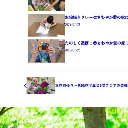
お絵描きリレー🎨さわやか愛の家
2026-07-31
たのしく遊ぼっ😆さわやか愛の家
2026-07-29
立花館便り～紫陽花写真会6階フロアの皆様と