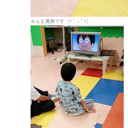
みんな真剣です（*＾-＾*）