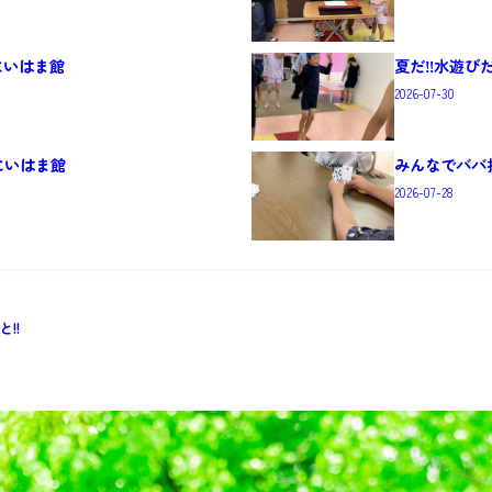
にいはま館
夏だ‼️水遊び
2026-07-30
にいはま館
みんなでババ
2026-07-28
!!