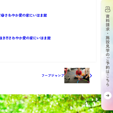
だ😆さわやか愛の家にいはま館
抜き🃏さわやか愛の家にいはま館
フープジャンプ