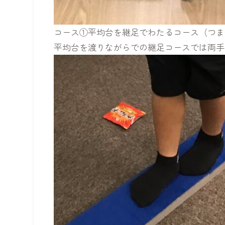
コース①平均台を継足でわたるコース（つま
平均台を渡りながらでの継足コースでは両手