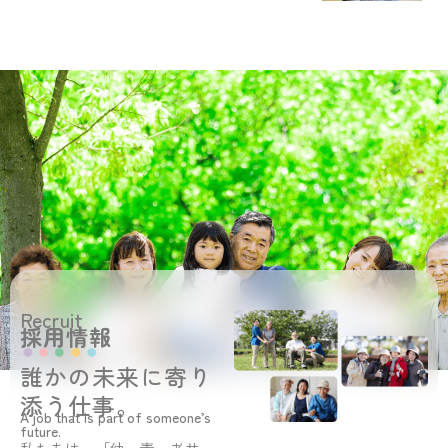
Recruit
採用情報
誰かの未来に寄り
添う仕事。
A job that is part of someone’s
future.