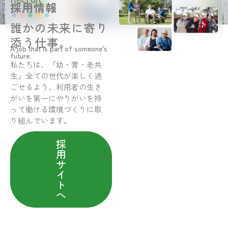
採用情報
誰かの未来に寄り
添う仕事。
A job that is part of someone’s
future.
私たちは、「幼・青・老共
生」全ての世代が楽しく過
ごせるよう、利用者の生き
がいを第一にやりがいを持
って働ける環境づくりに取
り組んでいます。
採
用
サ
イ
ト
へ