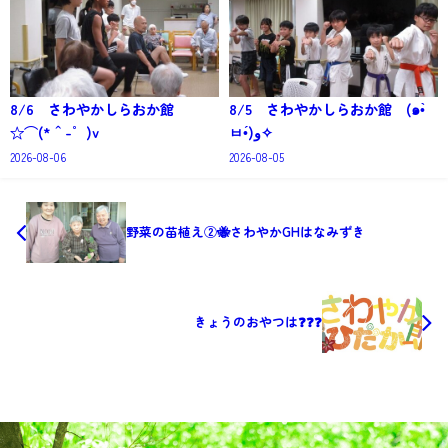
8/6 さわやかしらおか館
8/5 さわやかしらおか館 (๑•̀
☆⌒(*＾-゜)v
ㅂ•́)و✧
2026-08-06
2026-08-05
野菜の苗植え②🐝さわやかGHはなみずき
きょうのおやつは❓❓❓