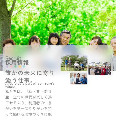
Recruit
採用情報
誰かの未来に寄り
添う仕事。
A job that is part of someone’s
future.
私たちは、「幼・青・老共
生」全ての世代が楽しく過
ごせるよう、利用者の生き
がいを第一にやりがいを持
って働ける環境づくりに取