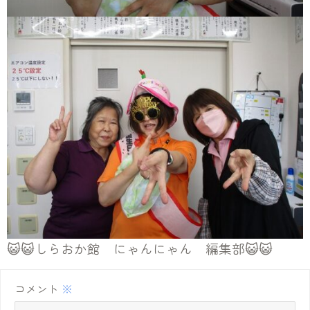
😺😺しらおか館 にゃんにゃん 編集部😺😺
コメント
※