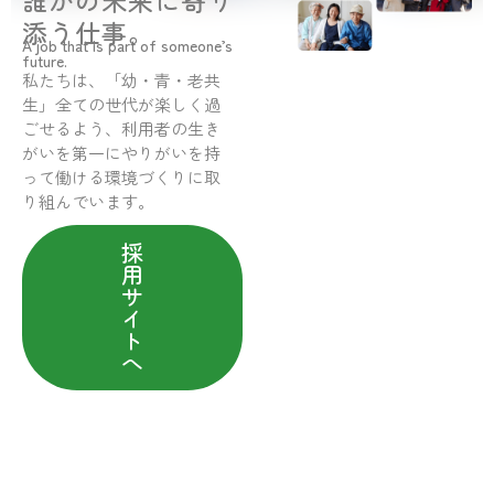
誰かの未来に寄り
添う仕事。
A job that is part of someone’s
future.
私たちは、「幼・青・老共
生」全ての世代が楽しく過
ごせるよう、利用者の生き
がいを第一にやりがいを持
って働ける環境づくりに取
り組んでいます。
採
用
サ
イ
ト
へ