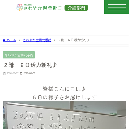
ホーム
さわやか室蘭弐番館
２階 ６日活力朝礼♪
さわやか室蘭弐番館
２階 ６日活力朝礼♪
2026-06-07
2026-06-06
皆様こんにちは♪
６日の様子をお届けします