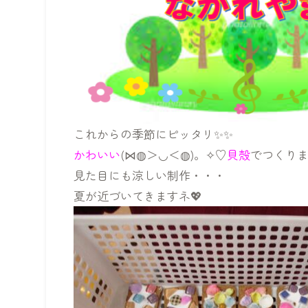
これからの季節にピッタリ✨✨
かわいい
(⋈◍＞◡＜◍)。✧♡
貝殻
でつくりま
見た目にも涼しい制作・・・
夏が近づいてきますネ💖