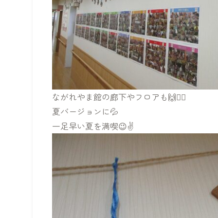
ながれやま館の廊下やフロアも🙌🙋‍♀️
夏バージョンに💦
一足早い夏を満喫😉✌