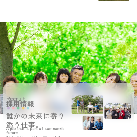
Recruit
採用情報
誰かの未来に寄り
添う仕事。
A job that is part of someone’s
future.