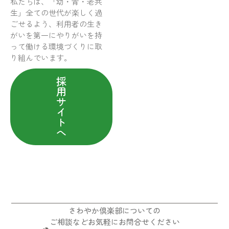
私たちは、「幼・青・老共
生」全ての世代が楽しく過
ごせるよう、利用者の生き
がいを第一にやりがいを持
って働ける環境づくりに取
り組んでいます。
採
用
サ
イ
ト
へ
さわやか倶楽部についての
ご相談などお気軽にお問合せください