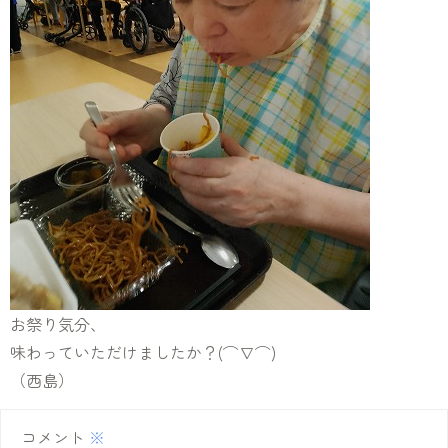
お祭り気分、
味わっていただけましたか？(⌒∇⌒)
（西島）
コメント
※