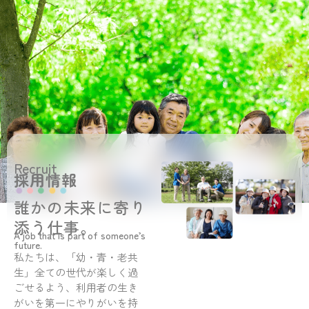
Recruit
採用情報
誰かの未来に寄り
添う仕事。
A job that is part of someone’s
future.
私たちは、「幼・青・老共
生」全ての世代が楽しく過
ごせるよう、利用者の生き
がいを第一にやりがいを持