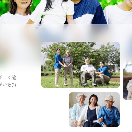
。
楽しく過
がいを持