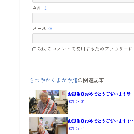
名前
※
メール
※
次回のコメントで使用するためブラウザーに
さわやかくまがや館
の関連記事
お誕生日おめでとうございます🎊
2026-08-04
お誕生日おめでとうございます!(^^)
2026-07-27