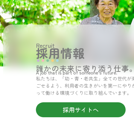
Recruit
採用情報
誰かの未来に寄り添う仕事
A job that is part of someone’s future.
私たちは、「幼・青・老共生」全ての世代が
ごせるよう、利用者の生きがいを第一にやり
って働ける環境づくりに取り組んでいます。
採用サイトへ