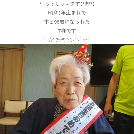
いらっしゃいます(*´艸`*)
昭和3年生まれで
本日98歳になられた
T様です
°˖☆◝(⁰▿⁰)◜☆˖°ｼﾞｬｰﾝ