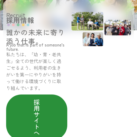
Recruit
採用情報
誰かの未来に寄り
添う仕事。
A job that is part of someone’s
future.
私たちは、「幼・青・老共
生」全ての世代が楽しく過
ごせるよう、利用者の生き
がいを第一にやりがいを持
って働ける環境づくりに取
り組んでいます。
採
用
サ
イ
ト
へ