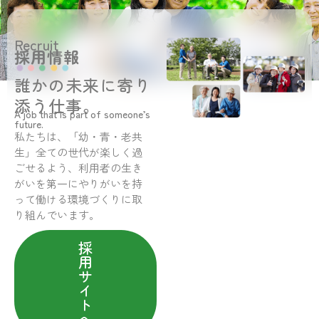
Recruit
採用情報
誰かの未来に寄り
添う仕事。
A job that is part of someone’s
future.
私たちは、「幼・青・老共
生」全ての世代が楽しく過
ごせるよう、利用者の生き
がいを第一にやりがいを持
って働ける環境づくりに取
り組んでいます。
採
用
サ
イ
ト
へ