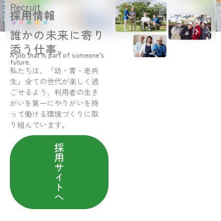
Recruit
採用情報
誰かの未来に寄り
添う仕事。
A job that is part of someone’s
future.
私たちは、「幼・青・老共
生」全ての世代が楽しく過
ごせるよう、利用者の生き
がいを第一にやりがいを持
って働ける環境づくりに取
り組んでいます。
採
用
サ
イ
ト
へ