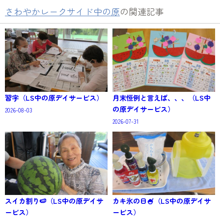
さわやかレークサイド中の原
の関連記事
習字（LS中の原デイサービス）
月末恒例と言えば、、、（LS中
の原デイサービス）
2026-08-03
2026-07-31
スイカ割り🍉（LS中の原デイサ
カキ氷の日🍧（LS中の原デイサ
ービス）
ービス）