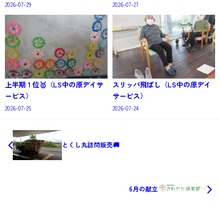
2026-07-29
2026-07-27
上半期１位🥇（LS中の原デイサ
スリッパ飛ばし（LS中の原デイ
ービス）
サービス）
2026-07-25
2026-07-24
とくし丸訪問販売🚚
6月の献立