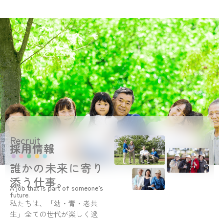
Recruit
採用情報
誰かの未来に寄り
添う仕事。
A job that is part of someone’s
future.
私たちは、「幼・青・老共
生」全ての世代が楽しく過