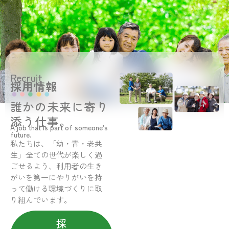
Recruit
採用情報
誰かの未来に寄り
添う仕事。
A job that is part of someone’s
future.
私たちは、「幼・青・老共
生」全ての世代が楽しく過
ごせるよう、利用者の生き
がいを第一にやりがいを持
って働ける環境づくりに取
り組んでいます。
採