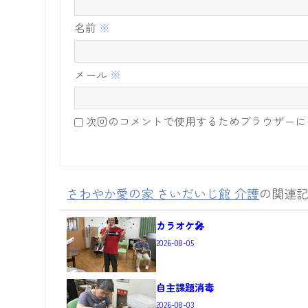
名前
※
メール
※
次回のコメントで使用するためブラウザーに
さわやか愛の家 さいだいじ館 介護
の関連
カラオケ🎤
2026-08-05
自主課題消毒
2026-08-03