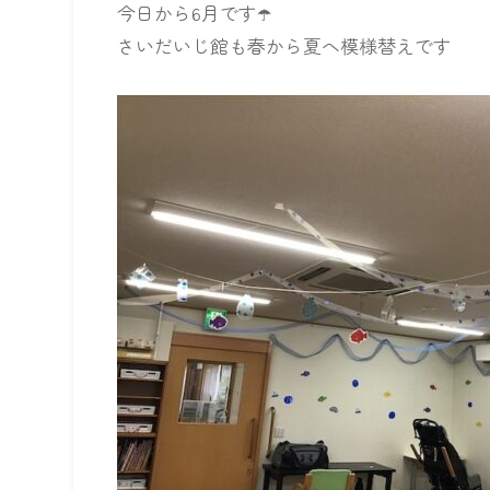
今日から6月です☂️
さいだいじ館も春から夏へ模様替えです