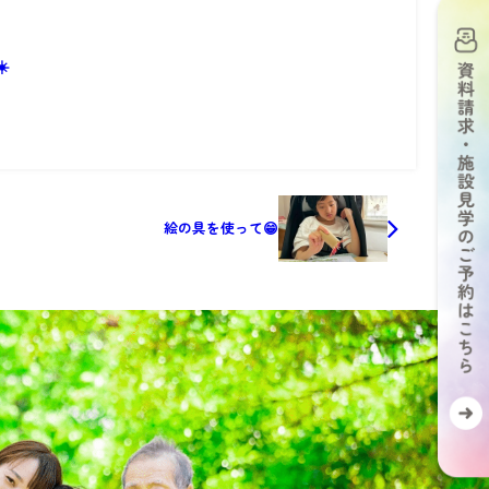
️
絵の具を使って😁