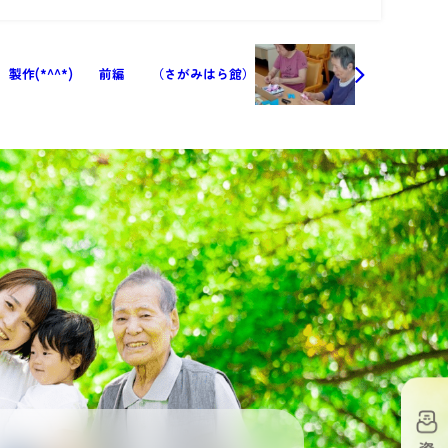
製作(*^^*) 前編 （さがみはら館）