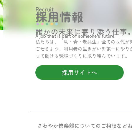
Recruit
採用情報
誰かの未来に寄り添う仕事
A job that is part of someone’s future.
私たちは、「幼・青・老共生」全ての世代が
ごせるよう、利用者の生きがいを第一にやり
って働ける環境づくりに取り組んでいます。
採用サイトへ
さわやか倶楽部についての
ご相談など