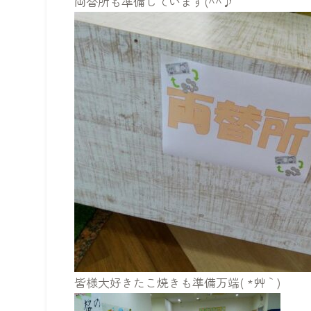
両替所も準備しています(^^♪
皆様大好きたこ焼きも準備万端( *´艸｀)