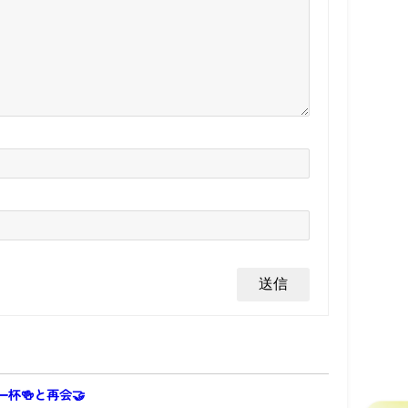
杯🍻と再会🤝