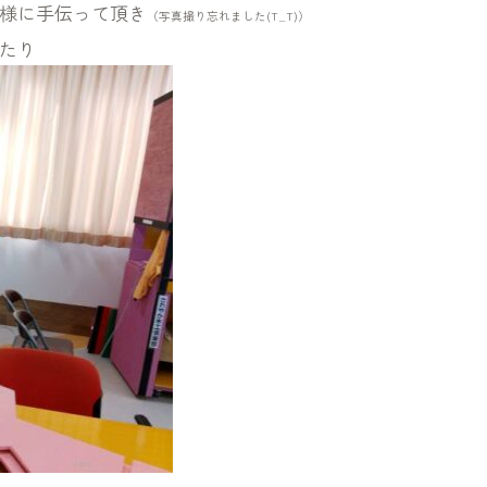
様に手伝って頂き
（写真撮り忘れました(T_T)）
たり