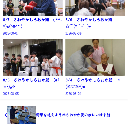
8/7 さわやかしらおか館 ( *^-
8/6 さわやかしらおか館
^)ρ(^0^* )
☆⌒(*＾-゜)v
2026-08-07
2026-08-06
8/5 さわやかしらおか館 (๑•̀
8/4 さわやかしらおか館 ヾ
ㅂ•́)و✧
(≧▽≦*)o
2026-08-05
2026-08-04
野菜を植えよう🍅さわやか愛の家にいはま館