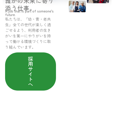
誰かの未来に寄り
添う仕事。
A job that is part of someone’s
future.
私たちは、「幼・青・老共
生」全ての世代が楽しく過
ごせるよう、利用者の生き
がいを第一にやりがいを持
って働ける環境づくりに取
り組んでいます。
採
用
サ
イ
ト
へ