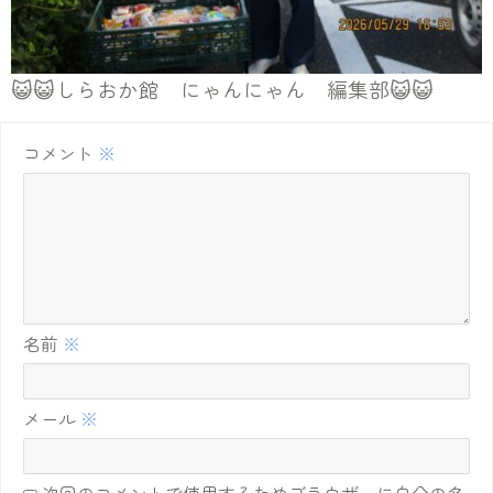
😺😺しらおか館 にゃんにゃん 編集部😺😺
コメント
※
名前
※
メール
※