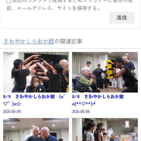
次回のコメントで使用するためブラウザーに自分の名
前、メールアドレス、サイトを保存する。
さわやかしらおか館
の関連記事
8/9 さわやかしらおか館 (o゜
8/8 さわやかしらおか館
▽゜)o☆
o(*^▽^*)┛
2026-08-09
2026-08-08