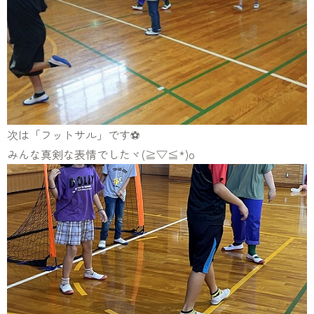
次は「フットサル」です⚽
みんな真剣な表情でしたヾ(≧▽≦*)o