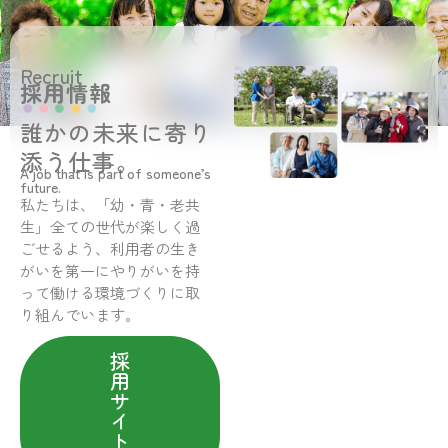
Recruit
採用情報
誰かの未来に寄り
添う仕事。
A job that is part of someone’s
future.
私たちは、「幼・青・老共
生」全ての世代が楽しく過
ごせるよう、利用者の生き
がいを第一にやりがいを持
って働ける環境づくりに取
り組んでいます。
採
用
サ
イ
ト