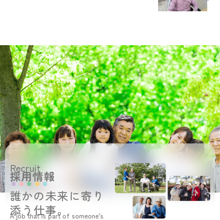
Recruit
採用情報
誰かの未来に寄り
添う仕事。
A job that is part of someone’s