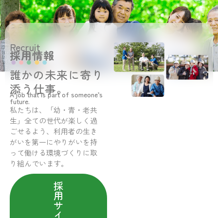
Recruit
採用情報
誰かの未来に寄り
添う仕事。
A job that is part of someone’s
future.
私たちは、「幼・青・老共
生」全ての世代が楽しく過
ごせるよう、利用者の生き
がいを第一にやりがいを持
って働ける環境づくりに取
り組んでいます。
採
用
サ
イ