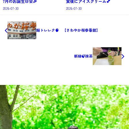
7月のお誕生日会🎉
食後にアイスクリーム💕
2026-07-30
2026-07-30
脳トレレク🧠 【さわやか桜参番館】
新緑🍃抹茶