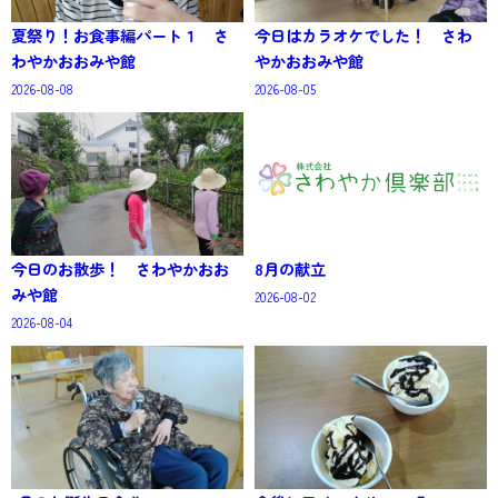
夏祭り！お食事編パート１ さ
今日はカラオケでした！ さわ
わやかおおみや館
やかおおみや館
2026-08-08
2026-08-05
今日のお散歩！ さわやかおお
8月の献立
みや館
2026-08-02
2026-08-04