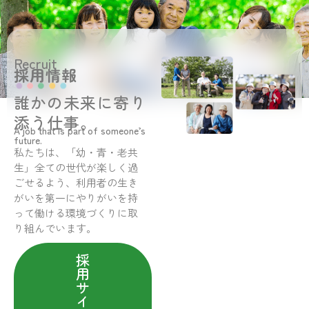
Recruit
採用情報
誰かの未来に寄り
添う仕事。
A job that is part of someone’s
future.
私たちは、「幼・青・老共
生」全ての世代が楽しく過
ごせるよう、利用者の生き
がいを第一にやりがいを持
って働ける環境づくりに取
り組んでいます。
採
用
サ
イ