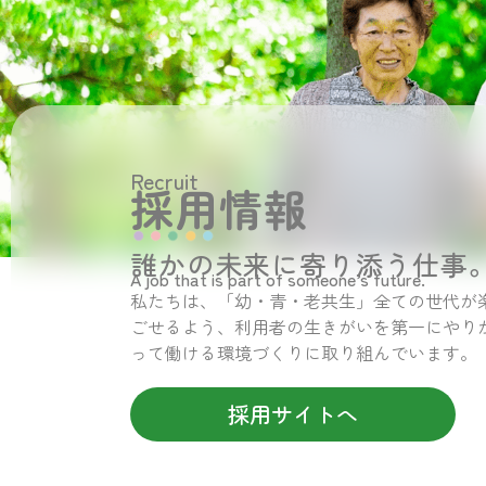
Recruit
採用情報
誰かの未来に寄り添う仕事
A job that is part of someone’s future.
私たちは、「幼・青・老共生」全ての世代が
ごせるよう、利用者の生きがいを第一にやり
って働ける環境づくりに取り組んでいます。
採用サイトへ