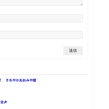
！ さわやかおおみや館
会🎉