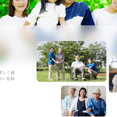
。
楽しく過
がいを持