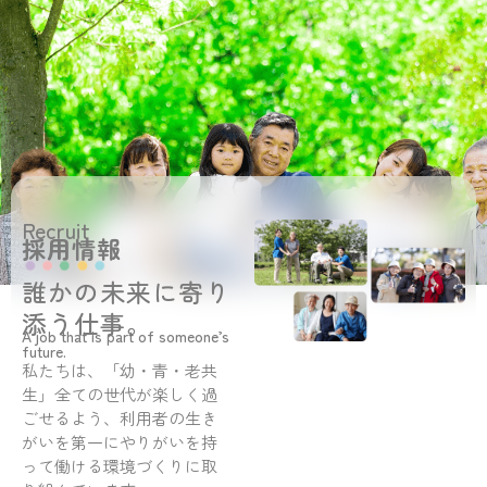
Recruit
採用情報
誰かの未来に寄り
添う仕事。
A job that is part of someone’s
future.
私たちは、「幼・青・老共
生」全ての世代が楽しく過
ごせるよう、利用者の生き
がいを第一にやりがいを持
って働ける環境づくりに取