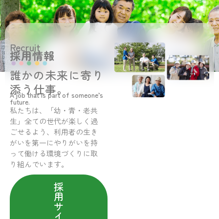
Recruit
採用情報
誰かの未来に寄り
添う仕事。
A job that is part of someone’s
future.
私たちは、「幼・青・老共
生」全ての世代が楽しく過
ごせるよう、利用者の生き
がいを第一にやりがいを持
って働ける環境づくりに取
り組んでいます。
採
用
サ
イ