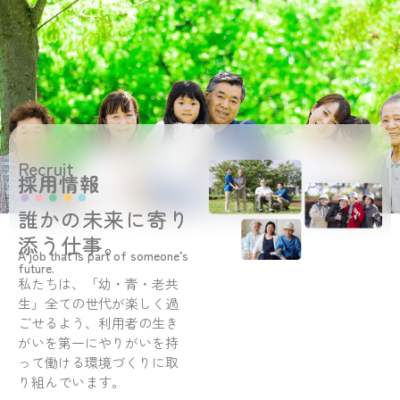
Recruit
採用情報
誰かの未来に寄り
添う仕事。
A job that is part of someone’s
future.
私たちは、「幼・青・老共
生」全ての世代が楽しく過
ごせるよう、利用者の生き
がいを第一にやりがいを持
って働ける環境づくりに取
り組んでいます。