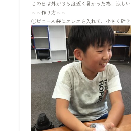
この日は外が３５度近く暑かった為、涼しい
～～作り方～～
①ビニール袋にオレオを入れて、小さく砕き