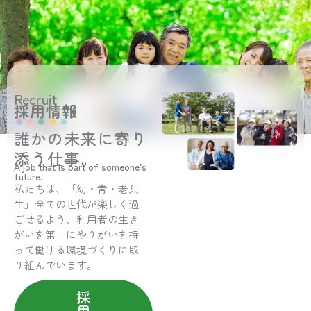
Recruit
採用情報
誰かの未来に寄り
添う仕事。
A job that is part of someone’s
future.
私たちは、「幼・青・老共
生」全ての世代が楽しく過
ごせるよう、利用者の生き
がいを第一にやりがいを持
って働ける環境づくりに取
り組んでいます。
採
用