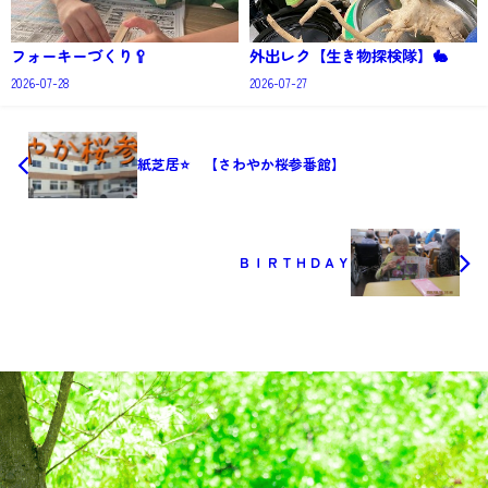
フォーキーづくり🥄
外出レク【生き物探検隊】🐇
2026-07-28
2026-07-27
紙芝居⭐ 【さわやか桜参番館】
ＢＩＲＴＨＤＡＹ