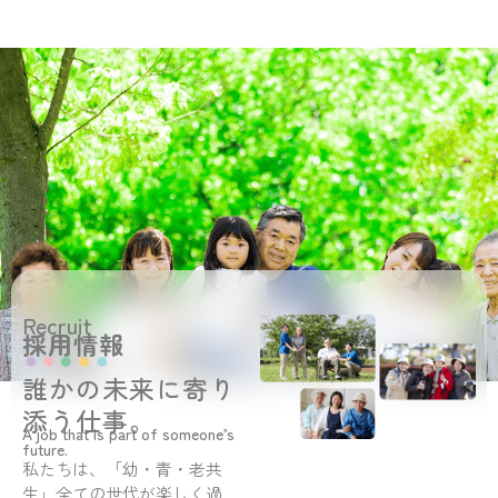
Recruit
採用情報
誰かの未来に寄り
添う仕事。
A job that is part of someone’s
future.
私たちは、「幼・青・老共
生」全ての世代が楽しく過