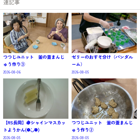
連記事
つつじユニット 釜の蓋まんじ
ゼリーのおすそ分け（パンダル
ゅう作り③
ーム）
2026-08-06
2026-08-05
【RS長岡】🍇シャインマスカッ
つつじユニット 釜の蓋まんじ
トようかん(❁´◡`❁)
ゅう作り②
2026-08-05
2026-08-05