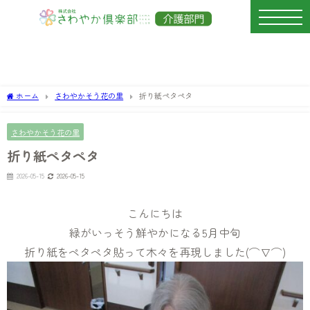
ホーム
さわやかそう花の里
折り紙ペタペタ
さわやかそう花の里
折り紙ペタペタ
2026-05-15
2026-05-15
こんにちは
緑がいっそう鮮やかになる5月中旬
折り紙をペタペタ貼って木々を再現しました(⌒∇⌒)