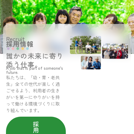
Recruit
採用情報
誰かの未来に寄り
添う仕事。
A job that is part of someone’s
future.
私たちは、「幼・青・老共
生」全ての世代が楽しく過
ごせるよう、利用者の生き
がいを第一にやりがいを持
って働ける環境づくりに取
り組んでいます。
採
用