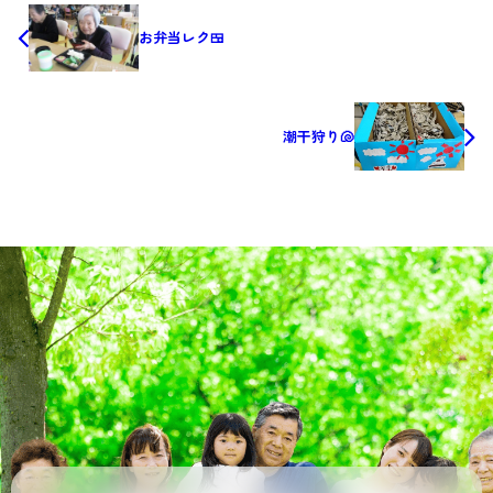
お弁当レク🍱
潮干狩り🐚