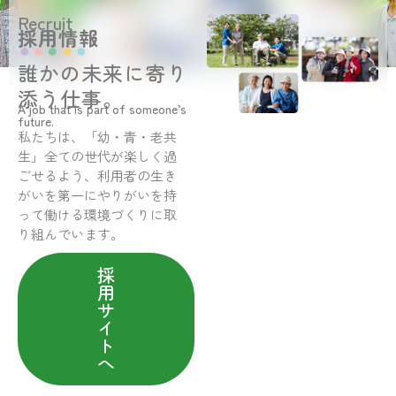
Recruit
採用情報
誰かの未来に寄り
添う仕事。
A job that is part of someone’s
future.
私たちは、「幼・青・老共
生」全ての世代が楽しく過
ごせるよう、利用者の生き
がいを第一にやりがいを持
って働ける環境づくりに取
り組んでいます。
採
用
サ
イ
ト
へ